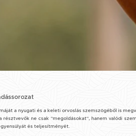
ssorozat
máját a nyugati és a keleti orvoslás szemszögéből is megv
a résztvevők ne csak "megoldásokat", hanem valódi szeml
gyensúlyát és teljesítményét.