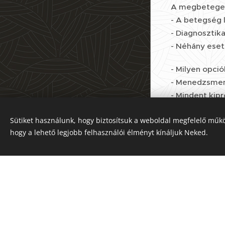
A megbetegedé
- A betegség l
- Diagnosztik
- Néhány ese
- Milyen opci
- Menedzsment
- Mindent kipr
- Takarmányk
Sütiket használunk, hogy biztosítsuk a weboldal megfelelő műkö
Az oldalt a
Webnode
működteti
- A betegség 
hogy a lehető legjobb felhasználói élményt kínáljuk Neked.
Sütik
- Gyógynövény
- Manuális ter
Előadóink:
Dr. Tóth Balá