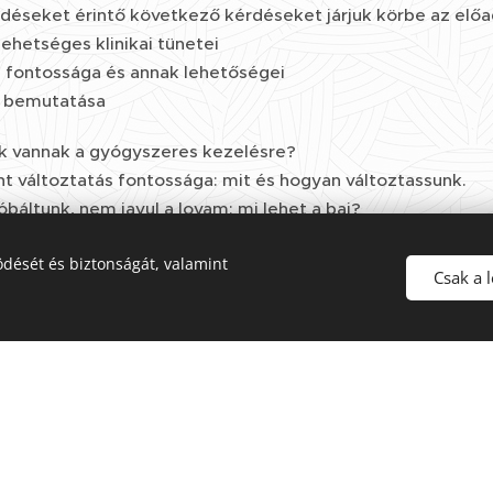
seket érintő következő kérdéseket járjuk körbe az előa
ehetséges klinikai tünetei
a fontossága és annak lehetőségei
t bemutatása
ók vannak a gyógyszeres kezelésre?
 változtatás fontossága: mit és hogyan változtassunk.
óbáltunk, nem javul a lovam: mi lehet a baj?
iegészítők és gyógyhatású készítmények: önmagában leh
dését és biztonságát, valamint
Csak a 
a HKO (Hagyományos Kínai Orvoslás) szerint
es kezelés - mit, miért, hogyan - döntésfa
ápia - mit tud és mit szabad a tulajdonosnak is megtennie
zs
állatorvos Equi-Med Kft. (MSc, PhD, dipl. ACVIM- Amerika