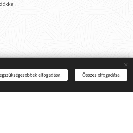
dókkal.
et-e megoldás?
legszükségesebbek elfogadása
Összes elfogadása
i Belgyógyászati Kollégium specialistája)