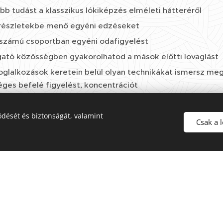
b tudást a klasszikus lókiképzés elméleti hátteréről
 részletekbe menő egyéni edzéseket
étszámú csoportban egyéni odafigyelést
ató közösségben gyakorolhatod a mások előtti lovaglást
oglalkozások keretein belül olyan technikákat ismersz meg
ges befelé figyelést, koncentrációt
 segítségével saját testeddel és lelkeddel való összhangba
latot is ápold
dését és biztonságát, valamint
Csak a 
rmáció: borbala.lovas@gmail.com
SEK:
i során hétről hétre érezhettem, hogy finomodtam, m
magamat es ezáltal a lovamat. Nagyon nagy élmény volt, h
ban mennyire finom segítségekre tudott reagálni, hogy me
egész közös lovaglásunkat tette sokkal könnyedebbé és é