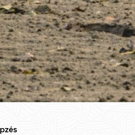
épzés