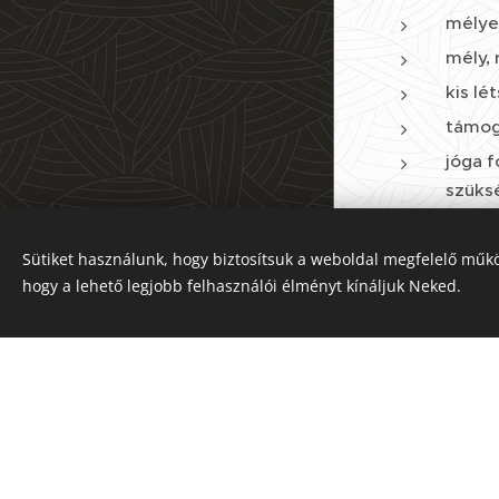
mélyeb
mély,
kis l
támog
jóga f
szüksé
a jóga
kapcso
Sütiket használunk, hogy biztosítsuk a weboldal megfelelő műkö
Az oldalt a
Webnode
működteti
hogy a lehető legjobb felhasználói élményt kínáljuk Neked.
További info
Sütik
VISSZAJELZÉ
"Bori
edzése
kontrollálni 
hetes időszak
felé, ami az 