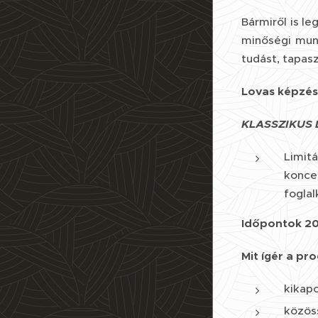
Bármiről is l
minőségi mun
tudást, tapas
Lovas képzés
KLASSZIKUS L
Limitá
koncen
foglal
Időpontok 2026
Mit ígér a pr
kikap
közöss