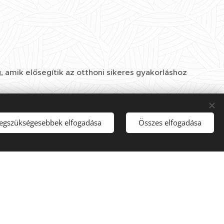
, amik elősegítik az otthoni sikeres gyakorláshoz
 kerülést, hogy a lovad mellett magaddal való
legszükségesebbek elfogadása
Összes elfogadása
egéreztem apró mozdulatokat, megtanultam jobban
ogy a 10 éve gyerekek alatt dolgozó lovam ebben a 6
nnyit tudott fejlődni az én ülésem és kommunikációm
lvezetesebbé. Külön öröm volt, hogy nem csak külső