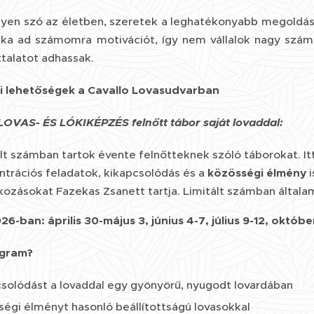
egyen szó az életben, szeretek a leghatékonyabb megoldás
ka ad számomra motivációt, így nem vállalok nagy szám
ztalatot adhassak.
i lehetőségek a Cavallo Lovasudvarban
OVAS- ÉS LÓKIKÉPZÉS felnőtt tábor saját lovaddal:
lt számban tartok évente felnőtteknek szóló táborokat. It
trációs feladatok, kikapcsolódás és a
közösségi élmény
kozásokat Fazekas Zsanett tartja. Limitált számban általa
-ban: április 30-május 3, június 4-7, július 9-12, október
ogram?
csolódást a lovaddal egy gyönyörű, nyugodt lovardában
égi élményt hasonló beállítottságú lovasokkal